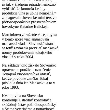
avšak v žiadnom prípade nemožno
vyhlásiť, že kontrola kvality
produkcie vína je úplne nemožná,"
zareagovalo slovenské ministerstvo
pôdohospodárstva prostredníctvom
hovorkyne Kataríne Belickej.
Marcinkovo združenie chce, aby sa
v tomto spore viac angažovala
maďarská vláda. Slovenská strana
sa totiž zaviazala prevziať maďarské
normy produkovania tokajského
vína už v roku 2004.
Na základe toho získalo Slovensko
oprávnenie používať označenie
Tokajská vinohradnícka oblasť,
keďže pôvodne značku Tokaj
prisúdila únia len Maďarsku a to v
roku 1993.
Kvalitu vína na Slovensku
kontroluje Ústredný kontrolný a
skúšobný ústav poľnohospodársky
a Štátna veterinárna a potravinová