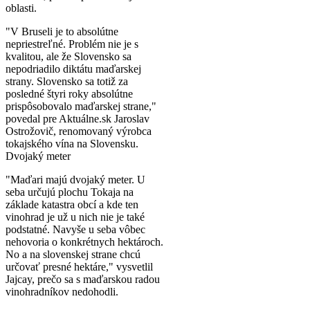
oblasti.
"V Bruseli je to absolútne
nepriestreľné. Problém nie je s
kvalitou, ale že Slovensko sa
nepodriadilo diktátu maďarskej
strany. Slovensko sa totiž za
posledné štyri roky absolútne
prispôsobovalo maďarskej strane,"
povedal pre Aktuálne.sk Jaroslav
Ostrožovič, renomovaný výrobca
tokajského vína na Slovensku.
Dvojaký meter
"Maďari majú dvojaký meter. U
seba určujú plochu Tokaja na
základe katastra obcí a kde ten
vinohrad je už u nich nie je také
podstatné. Navyše u seba vôbec
nehovoria o konkrétnych hektároch.
No a na slovenskej strane chcú
určovať presné hektáre," vysvetlil
Jajcay, prečo sa s maďarskou radou
vinohradníkov nedohodli.