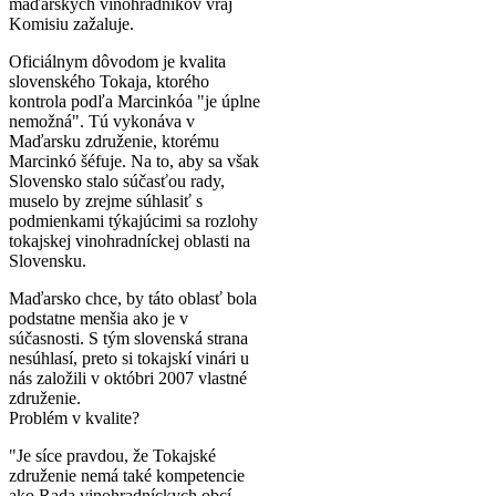
maďarských vinohradníkov vraj
Komisiu zažaluje.
Oficiálnym dôvodom je kvalita
slovenského Tokaja, ktorého
kontrola podľa Marcinkóa "je úplne
nemožná". Tú vykonáva v
Maďarsku združenie, ktorému
Marcinkó šéfuje. Na to, aby sa však
Slovensko stalo súčasťou rady,
muselo by zrejme súhlasiť s
podmienkami týkajúcimi sa rozlohy
tokajskej vinohradníckej oblasti na
Slovensku.
Maďarsko chce, by táto oblasť bola
podstatne menšia ako je v
súčasnosti. S tým slovenská strana
nesúhlasí, preto si tokajskí vinári u
nás založili v októbri 2007 vlastné
združenie.
Problém v kvalite?
"Je síce pravdou, že Tokajské
združenie nemá také kompetencie
ako Rada vinohradníckych obcí,