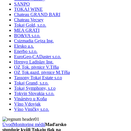
SANPO
TOKAJ WINE
Chateau GRAND BARI
Chateau Vecsey
Tokaj Gold, s.r.o.
MEA GRATI
BO&VA s.r.o.
Csizmadia Gejza Ing.
Elesko a.s.
Enerbo s.r.o.
EuroGeo-CADaster s.r.o.
Hrenyo Ladislav Ing.
OZ Tok. pivnice V.Tŕňa
OZ Tok.gazd. pivnice M.Tŕňa
Tassony Tokaj Estate s.r.o
Tokaj Grand, s.r.o.
Tokaj Symphony, s.r.o
Tokvin Slovakia s.r.o.
Vinárstvo u Koňa
Víno Vdovjak
Víno Viničky s.r.o.
Úvod
Monitoring médií
Maďarsko
stupňuje kvôli Tokaju tlak na