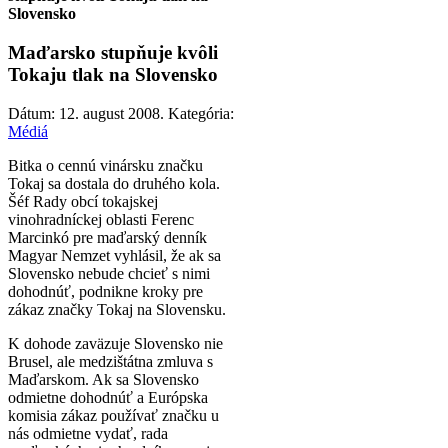
Slovensko
Maďarsko stupňuje kvôli
Tokaju tlak na Slovensko
Dátum:
12. august 2008
. Kategória:
Médiá
Bitka o cennú vinársku značku
Tokaj sa dostala do druhého kola.
Šéf Rady obcí tokajskej
vinohradníckej oblasti Ferenc
Marcinkó pre maďarský denník
Magyar Nemzet vyhlásil, že ak sa
Slovensko nebude chcieť s nimi
dohodnúť, podnikne kroky pre
zákaz značky Tokaj na Slovensku.
K dohode zaväzuje Slovensko nie
Brusel, ale medzištátna zmluva s
Maďarskom. Ak sa Slovensko
odmietne dohodnúť a Európska
komisia zákaz používať značku u
nás odmietne vydať, rada