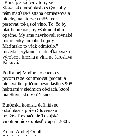
"Princíp spočíva v tom, že
Slovensko nesúhlasilo s tým, aby
nám maďarská strana obmedzovala
plochy, na ktorých môžeme
pestovať tokajské víno. To, čo by
platilo pre nás, by však neplatilo
opačne. My sme navrhovali rovnaké
podmienky pre obe krajiny,
Maďarsko to však odmietlo,"
povedala výkonná riaditeľka zväzu
výrobcov hrozna a vína na Jaroslava
Pátková.
Podľa nej Maďarsko chcelo v
prvom rade kontrolovať plochu a
nie kvalitu, pričom nesúhlasilo s 908
hektármi v siedmich obciach, ktoré
má Slovensko v súčasnosti.
Európska komisia definitívne
odsúhlasila právo Slovensku
používať označenie Tokajská
vinohradnícka oblasť v apríli 2008.
Autor: Andrej Onufer