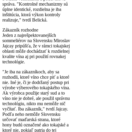
správa. "Kontrolné mechanizmy sú
úplne identické, rozdielna je iba
inštitúcia, ktorá výkon kontroly
realizuje," tvrdí Belická.
Zákazník rozhodne
Jeden z najrešpektovanejších
sommeliérov na Slovensku Miroslav
Jajcay pripúšťa, že v rámci tokajskej
oblasti môže dochádzať k rozdielnej
kvalite vína aj pri použití rovnakej
technológie.
"Je iba na zákazníkoch, aby sa
rozhodli, ktoré víno chce piť a ktoré
nie. Iné je, či je dodržaný postup pri
výrobe výberového tokajského vína.
Ak výrobca použije starý sud a to
víno nie je dobré, ale použil správnu
technológiu, nikto mu nemôže nič
vyčítať. Iba zákazník," tvrdí Jajcay.
Podľa neho nemôže Slovensku
určovať maďarská strana, ktoré
hony budú označené ako tokajské a
ktoré nie, pokiaľ patria do tej