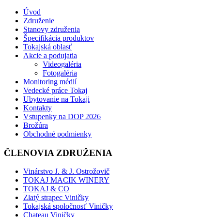
Úvod
Združenie
Stanovy združenia
Špecifikácia produktov
Tokajská oblasť
Akcie a podujatia
Videogaléria
Fotogaléria
Monitoring médií
Vedecké práce Tokaj
Ubytovanie na Tokaji
Kontakty
Vstupenky na DOP 2026
Brožúra
Obchodné podmienky
ČLENOVIA ZDRUŽENIA
Vinárstvo J. & J. Ostrožovič
TOKAJ MACIK WINERY
TOKAJ & CO
Zlatý strapec Viničky
Tokajská spoločnosť Viničky
Chateau Viničky