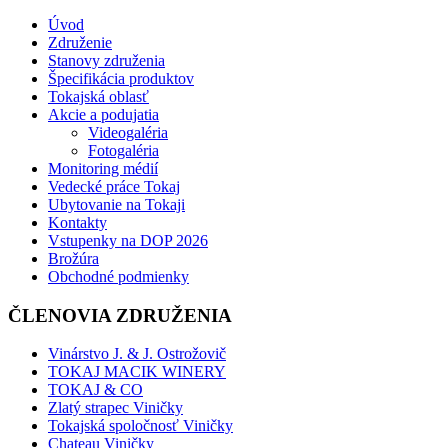
Úvod
Združenie
Stanovy združenia
Špecifikácia produktov
Tokajská oblasť
Akcie a podujatia
Videogaléria
Fotogaléria
Monitoring médií
Vedecké práce Tokaj
Ubytovanie na Tokaji
Kontakty
Vstupenky na DOP 2026
Brožúra
Obchodné podmienky
ČLENOVIA ZDRUŽENIA
Vinárstvo J. & J. Ostrožovič
TOKAJ MACIK WINERY
TOKAJ & CO
Zlatý strapec Viničky
Tokajská spoločnosť Viničky
Chateau Viničky