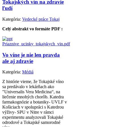
Tokajských vín na zdravie
ľudí
Kategória:
Vedecké práce Tokaj
Celý abstrakt vo formáte PDF :
Priaznive_ucinky_tokajskych_vin.pdf
Vo víne je nie len pravda
ale aj zdravie
Kategória:
Médiá
Z histórie vieme, že Tokajské víno
sa predávalo v lekárňach ako
"Universalis Vera Medicina“, na
liečenie mnohých chorôb. Katedra
farmakognózie a botaniky- UVLF v
Košiciach v spolupráci s Katedrou
výživy- SPU v Nitre v rámci
experimentu analyzovali Tokajské
odrodové a Tokajské samorodné