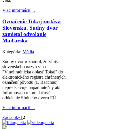
vína.
Viac informácií ...
Označenie Tokaj zostáva
Slovensku. Súdny dvor
zamietol odvolanie
Maďarska
Kategória:
Médiá
Súdny dvor rozhodol, že zápis
slovenského názvu vína
"Vinohradnícka oblasť Tokaj" do
elektronického registra chránených
označení pôvodu (E-Bacchus)
nepredstavuje napadnuteľný akt.
Informovalo o tom tlačové
oddelenie Súdneho dvoru EÚ.
Viac informácií ...
Začiatok
«
1
2