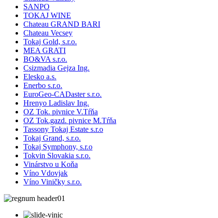
SANPO
TOKAJ WINE
Chateau GRAND BARI
Chateau Vecsey
Tokaj Gold, s.r.o.
MEA GRATI
BO&VA s.r.o.
Csizmadia Gejza Ing.
Elesko a.s.
Enerbo s.r.o.
EuroGeo-CADaster s.r.o.
Hrenyo Ladislav Ing.
OZ Tok. pivnice V.Tŕňa
OZ Tok.gazd. pivnice M.Tŕňa
Tassony Tokaj Estate s.r.o
Tokaj Grand, s.r.o.
Tokaj Symphony, s.r.o
Tokvin Slovakia s.r.o.
Vinárstvo u Koňa
Víno Vdovjak
Víno Viničky s.r.o.